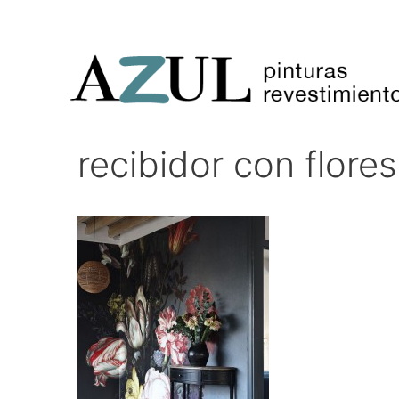
Saltar
al
contenido
recibidor con flores